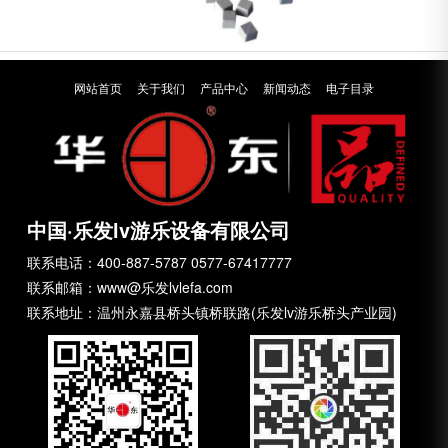
网站首页
关于我们
产品中心
新闻动态
电子目录
中国·乐发lv游乐设备有限公司
联系电话：400-887-5787 0577-67417777
联系邮箱：www@乐发lvlefa.com
联系地址：温州永嘉县桥头镇桥联路(乐发lv游乐桥头产业园)