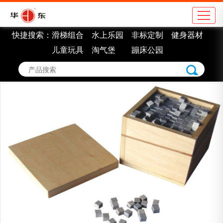
快捷搜索：
滑梯组合
水上乐园
非标定制
健身器材
公司简介
地
儿童玩具
淘气堡
蹦床公园
企业理念
学
组织架构
市
车间展示
景
企业认证
室
企业荣誉
非