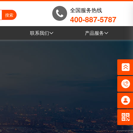
全国服务热线
400-887-5787
联系我们
产品服务
例
联系我们
乐发lvVR全景
例
营销网络
电子目录
例
乐发lv产品库
例