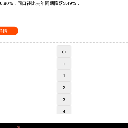
.80%，同口径比去年同期降落3.49%，
详情
<<
<
1
2
3
4
>