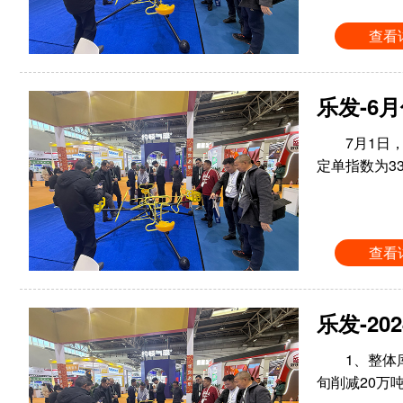
查看
乐发-6
7月1日
定单指数为3
查看
乐发-2
1、整体
旬削减20万吨