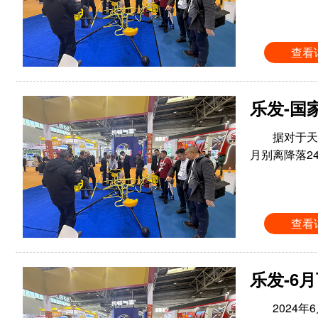
查看
乐发-国
据对于天
月别离降落2
查看
乐发-6
2024年