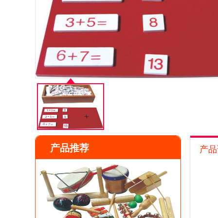
产品推荐
产品