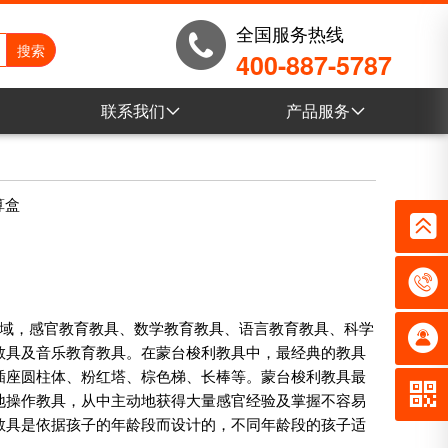
全国服务热线
400-887-5787
联系我们
产品服务
例
联系我们
乐发lvVR全景
例
营销网络
电子目录
算盒
例
乐发lv产品库
例
领域，感官教育教具、数学教育教具、语言教育教具、科学
教具及音乐教育教具。在蒙台梭利教具中，最经典的教具
插座圆柱体、粉红塔、棕色梯、长棒等。蒙台梭利教具最
地操作教具，从中主动地获得大量感官经验及掌握不容易
教具是依据孩子的年龄段而设计的，不同年龄段的孩子适