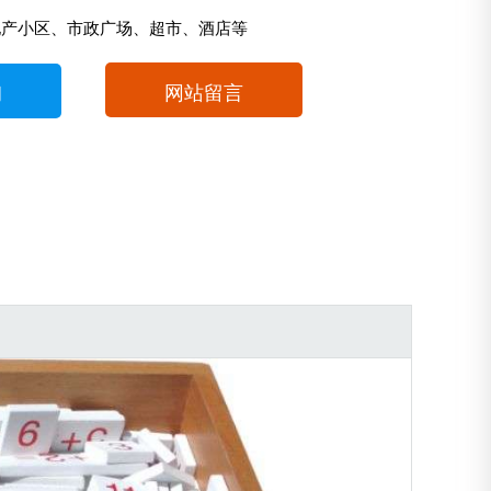
地产小区、市政广场、超市、酒店等
询
网站留言