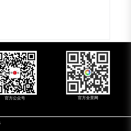
官方全景网
官方公众号
5