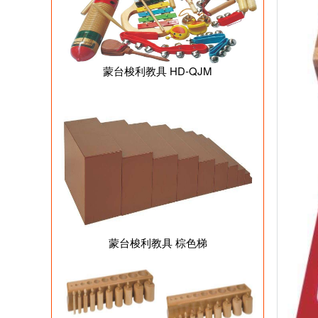
蒙台梭利教具 HD-QJM
蒙台梭利教具 棕色梯