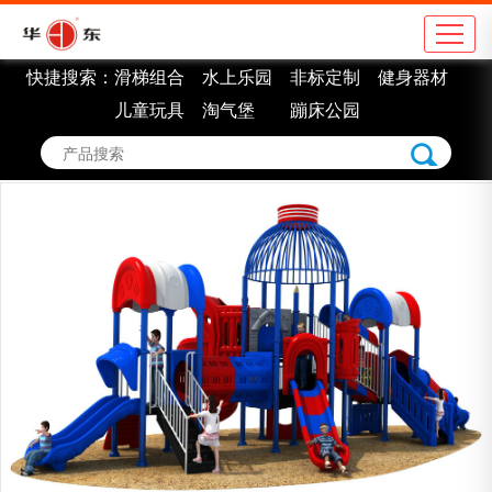
快捷搜索：
滑梯组合
水上乐园
非标定制
健身器材
公司简介
地
儿童玩具
淘气堡
蹦床公园
企业理念
学
组织架构
市
车间展示
景
企业认证
室
企业荣誉
非