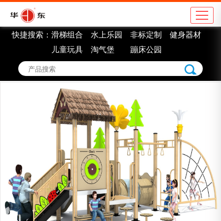
快捷搜索：
滑梯组合
水上乐园
非标定制
健身器材
公司简介
地
儿童玩具
淘气堡
蹦床公园
企业理念
学
组织架构
市
车间展示
景
企业认证
室
企业荣誉
非