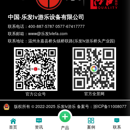
中国·乐发lv游乐设备有限公司
联系电话：400-887-5787 0577-67417777
联系邮箱：www@乐发lvlefa.com
联系地址：温州永嘉县桥头镇桥联路(乐发lv游乐桥头产业园)
官方全景网
官方公众号
版权所有 © 2022-2025 乐发lv游乐 备案号：浙ICP备11008077
号-5
首页
资讯
案例
联系
产品