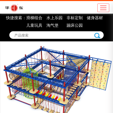
快捷搜索：
滑梯组合
水上乐园
非标定制
健身器材
公司简介
地
儿童玩具
淘气堡
蹦床公园
企业理念
学
组织架构
市
车间展示
景
企业认证
室
企业荣誉
非