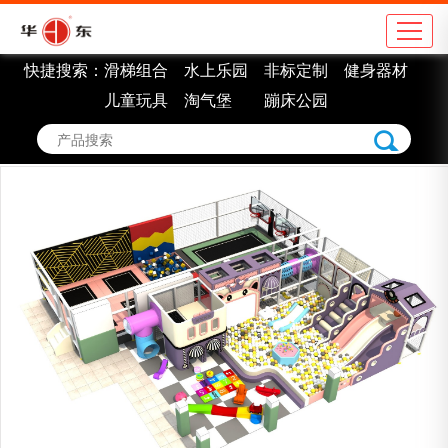
快捷搜索：
滑梯组合
水上乐园
非标定制
健身器材
公司简介
地
儿童玩具
淘气堡
蹦床公园
企业理念
学
组织架构
市
车间展示
景
企业认证
室
企业荣誉
非