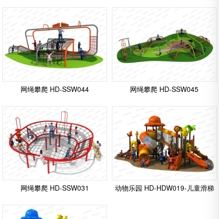
网绳攀爬 HD-SSW044
网绳攀爬 HD-SSW045
网绳攀爬 HD-SSW031
动物乐园 HD-HDW019-儿童滑梯