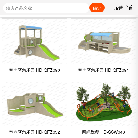
筛选
公司简介
地
企业理念
学
组织架构
市
车间展示
景
室内区角乐园 HD-QFZ090
室内区角乐园 HD-QFZ091
企业认证
室
企业荣誉
非
室内区角乐园 HD-QFZ092
网绳攀爬 HD-SSW043