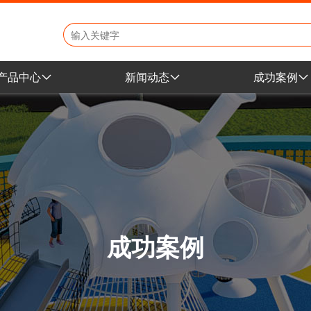
产品中心
新闻动态
成功案例
地产小区产品
公司新闻
学校幼教案
学校幼教产品
行业动态
地产小区案
市政文旅产品
展会资讯
市政公园案
景区公园产品
商场乐园案
室内商城产品
成功案例
非标定制产品