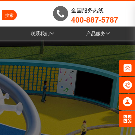
全国服务热线
400-887-5787
联系我们
产品服务
例
联系我们
乐发lvVR全景
例
营销网络
电子目录
例
乐发lv产品库
例