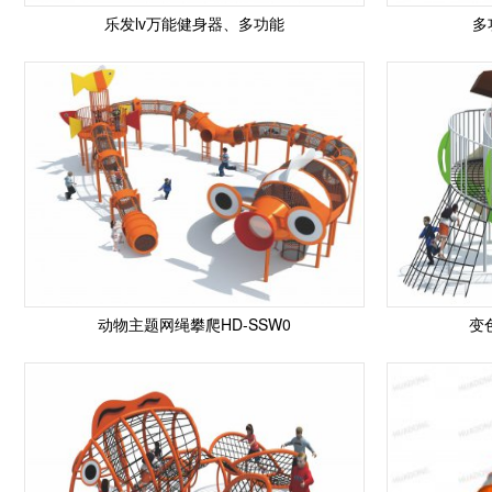
乐发lv万能健身器、多功能
多
动物主题网绳攀爬HD-SSW0
变