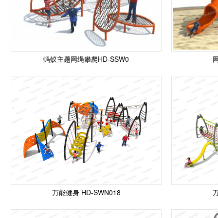
蚂蚁主题网绳攀爬HD-SSW0
网
万能健身 HD-SWN018
万