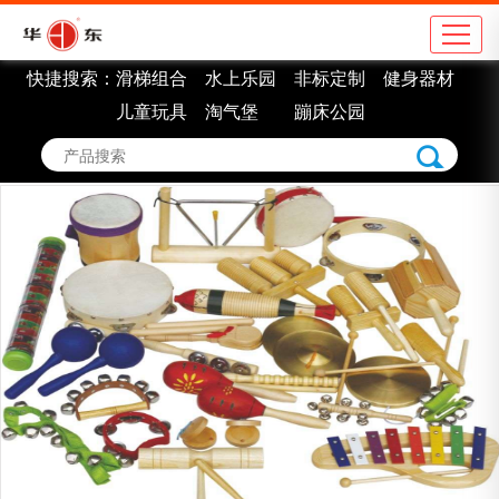
快捷搜索：
滑梯组合
水上乐园
非标定制
健身器材
公司简介
地
儿童玩具
淘气堡
蹦床公园
企业理念
学
组织架构
市
车间展示
景
企业认证
室
企业荣誉
非