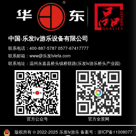
中国·乐发lv游乐设备有限公司
联系电话：400-887-5787 0577-67417777
联系邮箱：www@乐发lvlefa.com
联系地址：温州永嘉县桥头镇桥联路(乐发lv游乐桥头产业园)
官方全景网
官方公众号
版权所有 © 2022-2025 乐发lv游乐 备案号：浙ICP备11008077