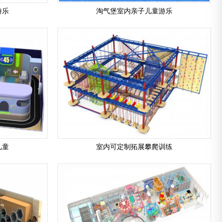
游乐
淘气堡室内亲子儿童游乐
儿童
室内可定制拓展攀爬训练