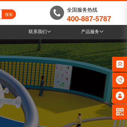
全国服务热线
400-887-5787
联系我们
产品服务
例
联系我们
乐发lvVR全景
例
营销网络
电子目录
例
乐发lv产品库
例