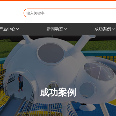
产品中心
新闻动态
成功案例
地产小区产品
公司新闻
学校幼教案
学校幼教产品
行业动态
地产小区案
市政文旅产品
展会资讯
市政公园案
景区公园产品
商场乐园案
室内商城产品
成功案例
非标定制产品