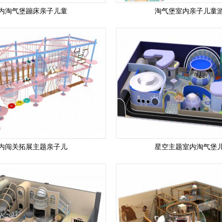
内淘气堡蹦床亲子儿童
淘气堡室内亲子儿童
内闯关拓展主题亲子儿
星空主题室内淘气堡