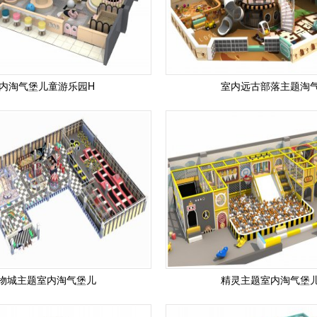
内淘气堡儿童游乐园H
室内远古部落主题淘
物城主题室内淘气堡儿
精灵主题室内淘气堡