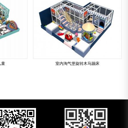
儿童
室内淘气堡旋转木马蹦床