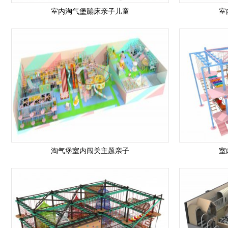
室内淘气堡蹦床亲子儿童
室
淘气堡室内闯关主题亲子
室